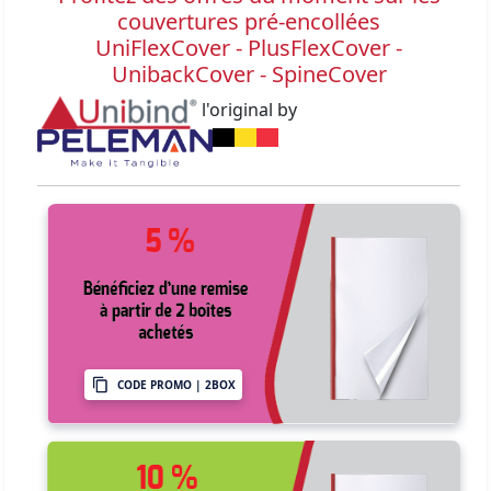
couvertures pré-encollées
UniFlexCover - PlusFlexCover -
UnibackCover - SpineCover
l'original by
CODE PROMO | 2BOX