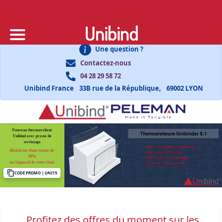
Unibind
Une question ?
Contactez-nous
04 28 29 58 72
Unibind France
33B rue de la République,
69002 LYON
Nouveau thermorelieur
Unibind avec presse de
sertissage
Bénéficiez d'une remise de
15%
sur l'appareil de votre choix
CODE PROMO | UNI15
Profitez des offres du moment sur les