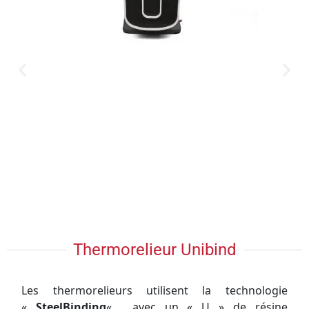
Thermorelieur Unibind
Les
thermorelieurs
utilisent la technologie
«
SteelBinding
« , avec un « U » de résine