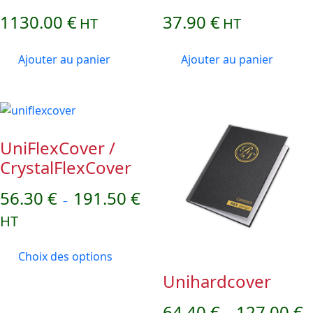
1130.00
€
37.90
€
HT
HT
Ajouter au panier
Ajouter au panier
UniFlexCover /
CrystalFlexCover
56.30
€
191.50
€
–
HT
Choix des options
Unihardcover
64.40
€
127.00
€