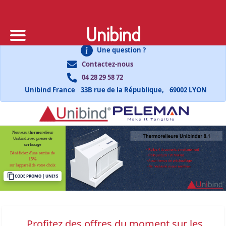
Unibind
Une question ?
Contactez-nous
04 28 29 58 72
Unibind France
33B rue de la République,
69002 LYON
Nouveau thermorelieur
Unibind avec presse de
sertissage
Bénéficiez d'une remise de
15%
sur l'appareil de votre choix
CODE PROMO | UNI15
Profitez des offres du moment sur les