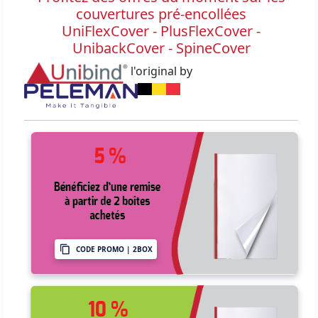
couvertures pré-encollées
UniFlexCover - PlusFlexCover -
UnibackCover - SpineCover
l'original by
CODE PROMO | 2BOX