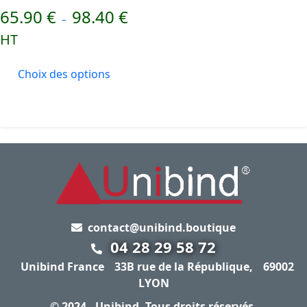
65.90
€
98.40
€
–
HT
Choix des options
contact@unibind.boutique
04 28 29 58 72
Unibind France
33B rue de la République,
69002
LYON
© 2024 -
Unibind
, Tous droits réservés.