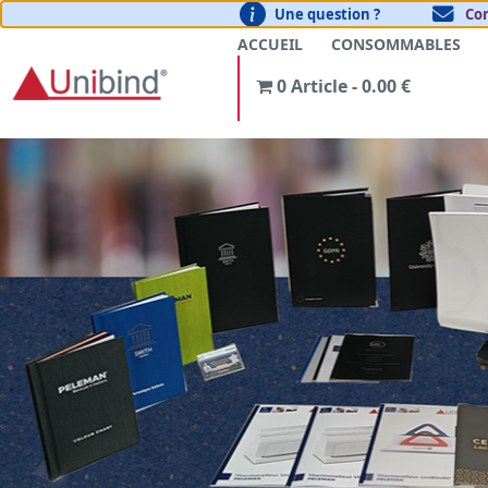
Une question ?
Co
ACCUEIL
CONSOMMABLES
0 Article
0.00 €
Offre
Nouveau thermorelieur Unibind avec
presse de sertissage
Bénéficiez d'une remise de
15%
sur l'appareil de votre choix
CODE PROMO | UNI15