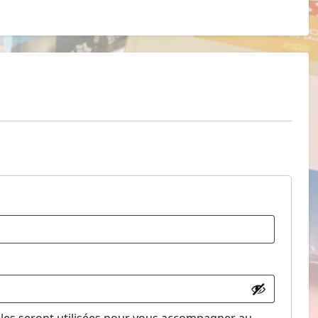
toire
oire