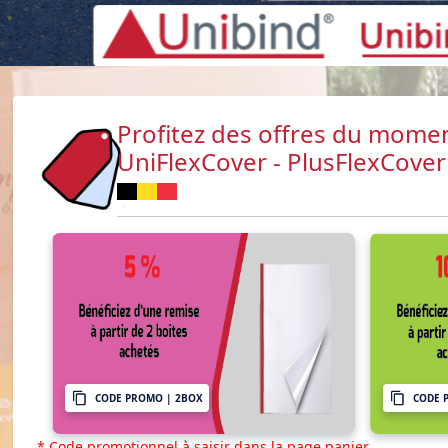
Profitez des offres du momen
UniFlexCover - PlusFlexCover
CODE PROMO | 2BOX
CODE 
* Code promotionnel à saisir dans la page panier.