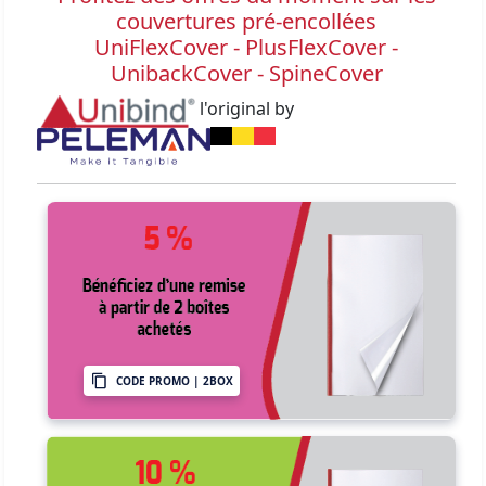
couvertures pré-encollées
UniFlexCover - PlusFlexCover -
UnibackCover - SpineCover
l'original by
CODE PROMO | 2BOX