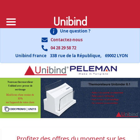
Unibind
Une question ?
Contactez-nous
04 28 29 58 72
Unibind France
33B rue de la République,
69002 LYON
Nouveau thermorelieur
Unibind avec presse de
sertissage
Bénéficiez d'une remise de
15%
sur l'appareil de votre choix
CODE PROMO | UNI15
Profitez des offres du moment sur les