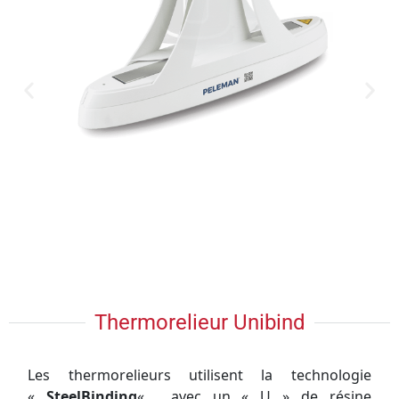
Thermorelieur Unibind
Les
thermorelieurs
utilisent la technologie
«
SteelBinding
« , avec un « U » de résine