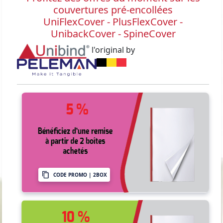
couvertures pré-encollées
UniFlexCover - PlusFlexCover -
UnibackCover - SpineCover
l'original by
CODE PROMO | 2BOX