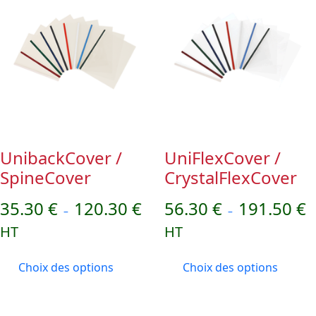
UnibackCover /
UniFlexCover /
SpineCover
CrystalFlexCover
Plage
Pl
35.30
€
120.30
€
56.30
€
191.50
€
–
–
de
d
HT
HT
prix :
pr
35.30 €
56
Ce
Ce
à
à
Choix des options
Choix des options
produit
produi
120.30 €
19
a
a
plusieurs
plusieu