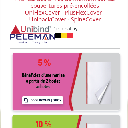
couvertures pré-encollées
UniFlexCover - PlusFlexCover -
UnibackCover - SpineCover
l'original by
CODE PROMO | 2BOX