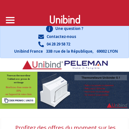
Unibind
Une question ?
Contactez-nous
04 28 29 58 72
Unibind France
33B rue de la République,
69002 LYON
Nouveau thermorelieur
Unibind avec presse de
sertissage
Bénéficiez d'une remise de
15%
sur l'appareil de votre choix
CODE PROMO | UNI15
Profitez des offres du moment sur les